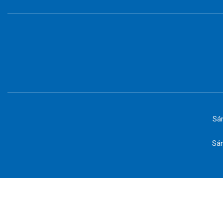
Sán
Sán