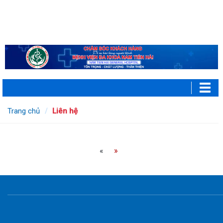
Trang chủ
Liên hệ
«
»