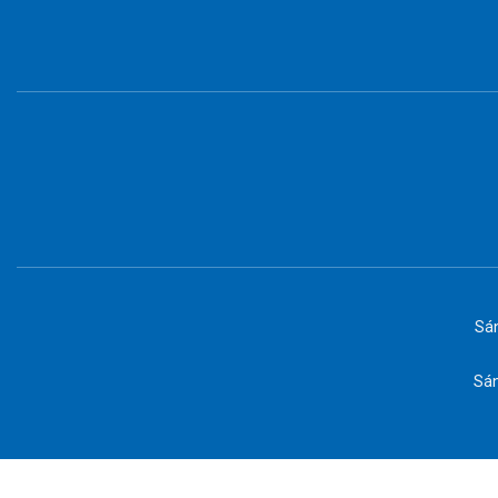
Sán
Sán